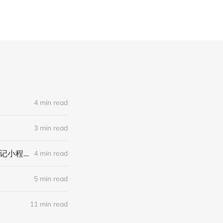
4 min read
3 min read
周六晚自助 Demo Night：「迟早记账」app、写菜谱的中国女人、晨间笔记小程序和欢迎报名
4 min read
5 min read
11 min read