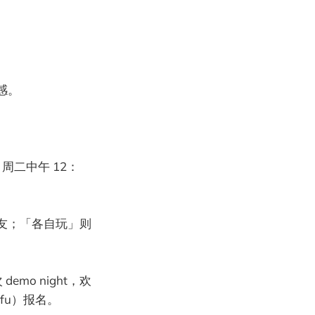
感。
日周二中午 12：
友；「各自玩」则
emo night，欢
fu）报名。