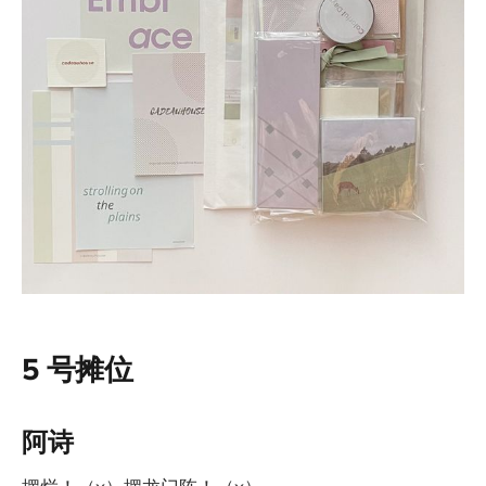
5 号摊位
阿诗