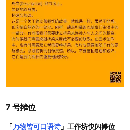
7 号摊位
「
万物皆可口语诗
」工作坊快闪摊位