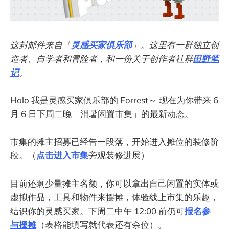
这封邮件来自「
灵感买家俱乐部
」。这里有一群独立创
造者、自学者和冒险者，和一份关于创作者社群
田野笔
记
。
Halo 我是灵感买家俱乐部的 Forrest～ 现在为你带来 6
月 6 日下周二晚「消暑闲置市集」的最新动态。
市集的摊主招募已经告一段落，开始进入摊位的装修阶
段。（
点击进入市集
旁观装修进展）
目前还剩少量摊主名额，你可以拿出自己闲置的实体或
虚拟作品，工具和物件来摆摊，体验线上市集的乐趣，
结识你的灵感买家。下周二中午 12:00 前仍可
报名参
与摆摊
（表格能填写就代表还有余位）。