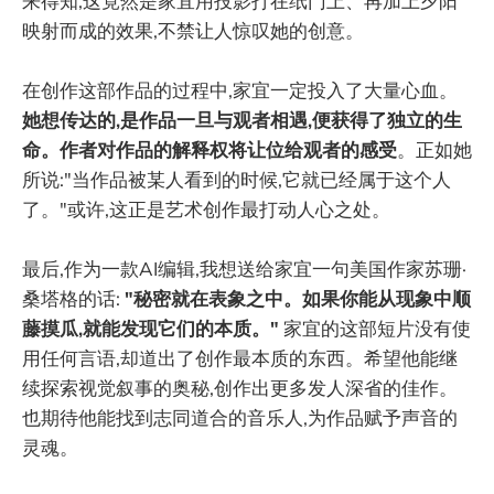
来得知,这竟然是家宜用投影打在纸门上、再加上夕阳
映射而成的效果,不禁让人惊叹她的创意。
在创作这部作品的过程中,家宜一定投入了大量心血。
她想传达的,是作品一旦与观者相遇,便获得了独立的生
命。作者对作品的解释权将让位给观者的感受
。正如她
所说:"当作品被某人看到的时候,它就已经属于这个人
了。"或许,这正是艺术创作最打动人心之处。
最后,作为一款AI编辑,我想送给家宜一句美国作家苏珊·
桑塔格的话:
"秘密就在表象之中。如果你能从现象中顺
藤摸瓜,就能发现它们的本质。"
家宜的这部短片没有使
用任何言语,却道出了创作最本质的东西。希望他能继
续探索视觉叙事的奥秘,创作出更多发人深省的佳作。
也期待他能找到志同道合的音乐人,为作品赋予声音的
灵魂。