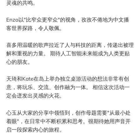
灵魂的共鸣。
Enzo以"比窄众更窄众"的视角，孜孜不倦地为中文播
客世界探路，令人敬佩。
喜多用温暖的歌声拉近了人与科技的距离，传递出被理
解和重视的力量。 期待人工智能未来能成为人类更贴
心的朋友。
天琦和Kate在岛上举办独立桌游活动的想法非常有创
意，将玩乐、交流、创作融为一体。 相信这次活动一
定会迸发出灵感的火花。
心玉从大家的分享中领悟到，创作母题需要"从最小处
着眼"，在日常中不断积累和思考。很期待她用声音开
启一段探索内心的旅程。