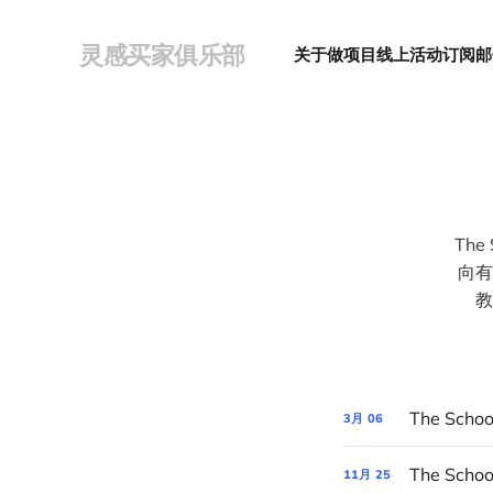
灵感买家俱乐部
关于
做项目
线上活动
订阅邮
Th
向有
教
3月
06
The Sc
11月
25