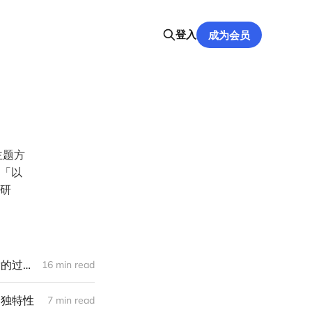
登入
成为会员
主题方
「以
研
The School Project 线上课程招募：真正深刻的研究往往指向个人，但探索的过程可以一起发生
16 min read
的独特性
7 min read