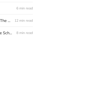
6 min read
个人品牌工作坊：借助「品牌之旅」设计「自我教育之旅」| 线上课程招募 The School Project
12 min read
给技术小白的 AI 编程课：为自己写个欢乐好用的小工具 | 线上课程招募 The School Project
8 min read