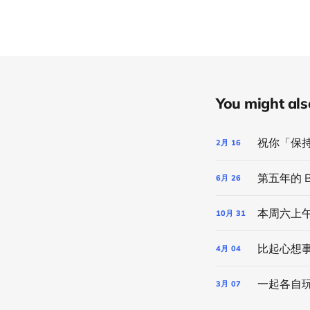
You might also 
祝你「保
2月
16
第五年的 B
6月
26
本周六上午
10月
31
比起心想事
4月
04
一起各自
3月
07