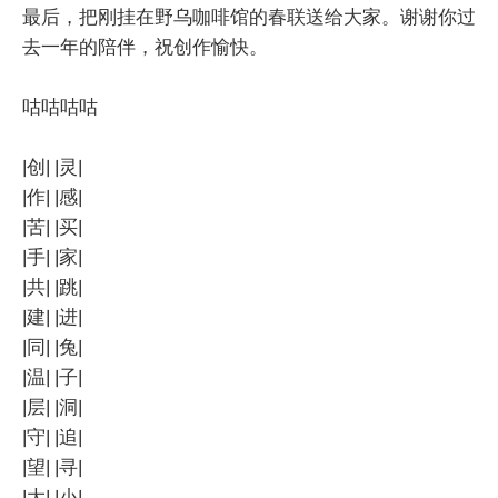
最后，把刚挂在野乌咖啡馆的春联送给大家。谢谢你过
去一年的陪伴，祝创作愉快。
咕咕咕咕
|创| |灵|
|作| |感|
|苦| |买|
|手| |家|
|共| |跳|
|建| |进|
|同| |兔|
|温| |子|
|层| |洞|
|守| |追|
|望| |寻|
|大| |小|